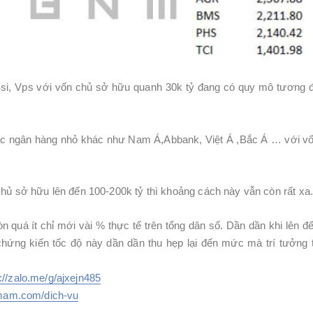
Ssi, Vps với vốn chủ sở hữu quanh 30k tỷ đang có quy mô tương
ác ngân hàng nhỏ khác như Nam Á,Abbank, Việt Á ,Bắc Á … với v
hủ sở hữu lên đến 100-200k tỷ thì khoảng cách này vẫn còn rất xa.
quá ít chỉ mới vài % thực tế trên tổng dân số. Dần dần khi lên đ
chứng kiến tốc độ này dần dần thu hẹp lại đến mức mà trí tưởng
://zalo.me/g/ajxejn485
cmam.com/dich-vu