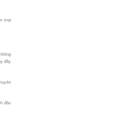
ến mại
 thông
ay đầy
chuyên
nh đầu