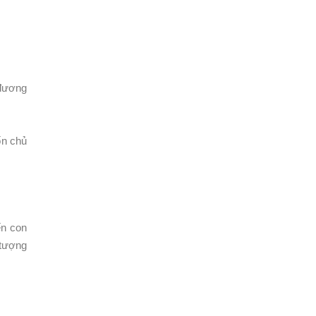
 đương
ốn chủ
ến con
 tượng