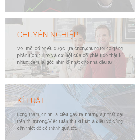
CHUYÊN NGHIỆP
Với mỗi cổ phiếu được lựa chọn,chúng tôi cố gắng
phân tích rủi ro và cơ hội của cổ phiếu đó thật kĩ
nhằm đem lại góc nhìn kĩ nhất cho nhà đầu tư
KỈ LUẬT
Lòng tham chính là điều gây ra những sự thất bại
trên thị trường.Việc tuân thủ kỉ luật là điều vô cùng
cần thiết để có thành quả tốt.