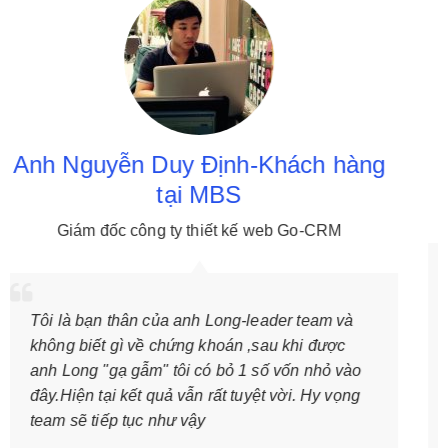
Duy Định-Khách hàng
Bạn Phan Thư
tại MBS
Kinh 
g ty thiết kế web Go-CRM
Đã tham gia khoá họ
Long dạy rất nhiệt tì
của anh Long-leader team và
chia sẻ và trao đổi 
 chứng khoán ,sau khi được
may mắn trong khoá
" tôi có bỏ 1 số vốn nhỏ vào
phiếu ra báo cáo tà
quả vẫn rất tuyệt vời. Hy vọng
mang lên lớp thảo l
như vậy
lại các lập luận này