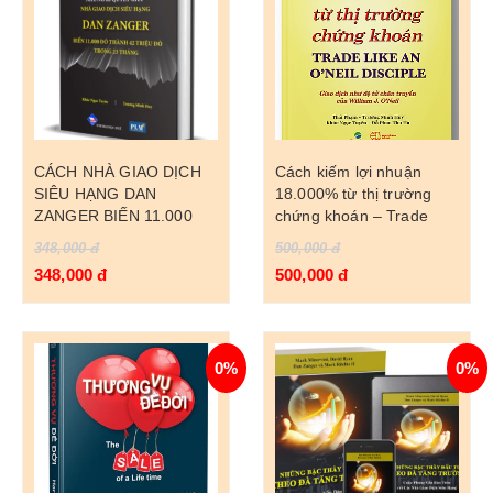
CÁCH NHÀ GIAO DỊCH
Cách kiếm lợi nhuận
SIÊU HẠNG DAN
18.000% từ thị trường
ZANGER BIẾN 11.000
chứng khoán – Trade
ĐÔ THÀNH 42 TRIỆU ĐÔ
Like An O’Neil Disciple
348,000 đ
500,000 đ
TRONG 23 THÁNG
348,000 đ
500,000 đ
BẰNG PHƯƠNG PHÁP
PHÂN TÍCH MẪU HÌNH
BIỂU ĐỒ
0%
0%