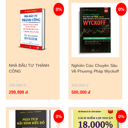
0%
0%
NHÀ ĐẦU TƯ THÀNH
Nghiên Cứu Chuyên Sâu
CÔNG
Về Phương Pháp Wyckoff
299,999 đ
500,000 đ
299,999 đ
500,000 đ
0%
0%