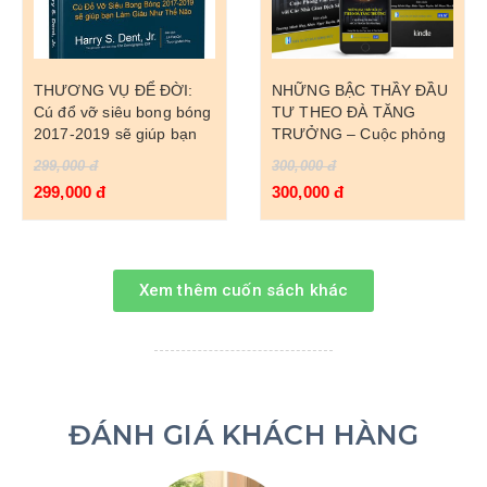
THƯƠNG VỤ ĐỂ ĐỜI:
NHỮNG BẬC THẦY ĐẦU
Cú đổ vỡ siêu bong bóng
TƯ THEO ĐÀ TĂNG
2017-2019 sẽ giúp bạn
TRƯỞNG – Cuộc phỏng
làm giàu như thế nào
vấn bàn tròn với các Nhà
299,000 đ
300,000 đ
Giao Dịch Siêu Hạng
299,000 đ
300,000 đ
(MOMENTUM MASTERS
– A Roundtable Interview
with Super Traders)
Xem thêm cuốn sách khác
ĐÁNH GIÁ KHÁCH HÀNG