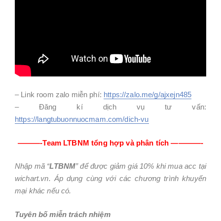
– Link room zalo miễn phí:
https://zalo.me/g/ajxejn485
– Đăng kí dịch vụ tư vấn:
https://langtubuonnuocmam.com/dich-vu
———-Team LTBNM tổng hợp và phân tích ————-
Nhập mã “
LTBNM
” để được giảm giá 10% khi mua acc tại
wichart.vn. Áp dụng cùng với các chương trình khuyến
mại khác nếu có.
Tuyên bố miễn trách nhiệm