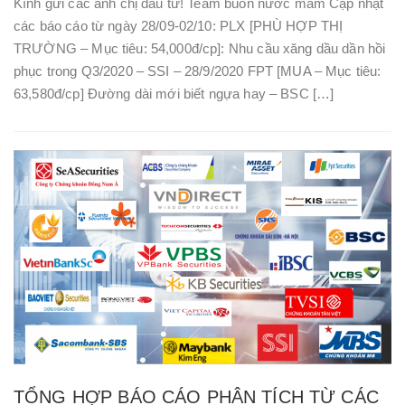
Kính gửi các anh chị đầu tư! Team buôn nước mắm Cập nhật
các báo cáo từ ngày 28/09-02/10: PLX [PHÙ HỢP THỊ
TRƯỜNG – Mục tiêu: 54,000đ/cp]: Nhu cầu xăng dầu dần hồi
phục trong Q3/2020 – SSI – 28/9/2020 FPT [MUA – Mục tiêu:
63,580đ/cp] Đường dài mới biết ngựa hay – BSC […]
TỔNG HỢP BÁO CÁO PHÂN TÍCH TỪ CÁC