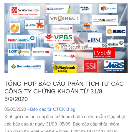
TỔNG HỢP BÁO CÁO PHÂN TÍCH TỪ CÁC
CÔNG TY CHỨNG KHOÁN TỪ 31/8-
5/9/2020
05/09/2020 -
Báo cáo từ CTCK
Blog
Kính gửi các anh chị đầu tư! Team buôn nước mắm Cập nhật
các báo cáo từ ngày 31/08 -05/09: Báo cáo cập nhật nhóm
Tập đoàn An Phát – SBSI – Ngày 03/09/2020 MWG [MUA