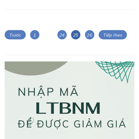
Trước
1
…
24
25
26
Tiếp theo