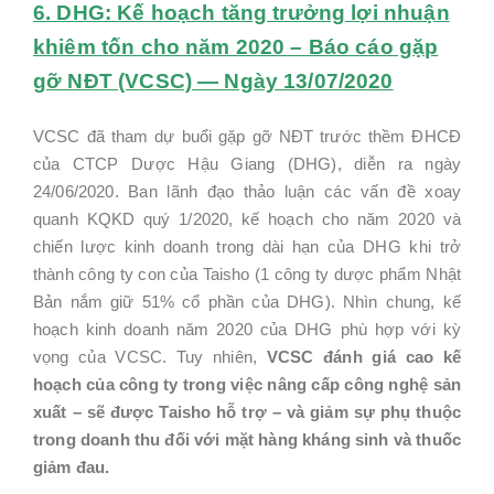
6. DHG: Kế hoạch tăng trưởng lợi nhuận
khiêm tốn cho năm 2020 – Báo cáo gặp
gỡ NĐT (VCSC) — Ngày 13/07/2020
VCSC đã tham dự buổi gặp gỡ NĐT trước thềm ĐHCĐ
của CTCP Dược Hậu Giang (DHG), diễn ra ngày
24/06/2020. Ban lãnh đạo thảo luận các vấn đề xoay
quanh KQKD quý 1/2020, kế hoạch cho năm 2020 và
chiến lược kinh doanh trong dài hạn của DHG khi trở
thành công ty con của Taisho (1 công ty dược phẩm Nhật
Bản nắm giữ 51% cổ phần của DHG). Nhìn chung, kế
hoạch kinh doanh năm 2020 của DHG phù hợp với kỳ
vọng của VCSC. Tuy nhiên,
VCSC đánh giá cao kế
hoạch của công ty trong việc nâng cấp công nghệ sản
xuất – sẽ được Taisho hỗ trợ – và giảm sự phụ thuộc
trong doanh thu đối với mặt hàng kháng sinh và thuốc
giảm đau.