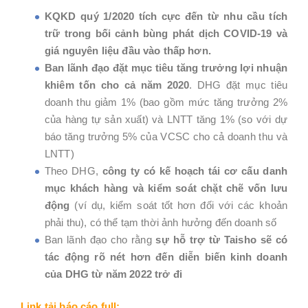
KQKD quý 1/2020 tích cực đến từ nhu cầu tích
trữ trong bối cảnh bùng phát dịch COVID-19 và
giá nguyên liệu đầu vào thấp hơn.
Ban lãnh đạo đặt mục tiêu tăng trưởng lợi nhuận
khiêm tốn cho cả năm 2020
. DHG đặt mục tiêu
doanh thu giảm 1% (bao gồm mức tăng trưởng 2%
của hàng tự sản xuất) và LNTT tăng 1% (so với dự
báo tăng trưởng 5% của VCSC cho cả doanh thu và
LNTT)
Theo DHG,
công ty có kế hoạch tái cơ cấu danh
mục khách hàng và kiểm soát chặt chẽ vốn lưu
động
(ví dụ, kiểm soát tốt hơn đối với các khoản
phải thu), có thể tạm thời ảnh hưởng đến doanh số
Ban lãnh đạo cho rằng
sự hỗ trợ từ Taisho sẽ có
tác động rõ nét hơn đến diễn biến kinh doanh
của DHG từ năm 2022 trở đi
Link tải báo cáo full: