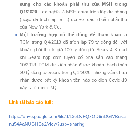
sung cho các khoản phải thu của MSH trong
Q1/2020
– có nghĩa là MSH chưa trích lập dự phòng
(hoặc đã trích lập rất ít) đối với các khoản phải thu
của New York & Co.
Một trường hợp có thể dùng để tham khảo
là
TCM trong Q4/2018 đã trích lập 79 tỷ đồng đối với
khoản phải thu trị giá 100 tỷ đồng từ Sears & Kmart
khi Sears nộp đơn tuyên bố phá sản vào tháng
10/2018. TCM dự kiến nhận được khoản thanh toán
20 tỷ đồng từ Sears trong Q1/2020, nhưng vẫn chưa
nhận được bất kỳ khoản tiền nào do dịch Covid-19
xảy ra ở nước Mỹ.
Link tải báo cáo full:
https://drive.google.com/file/d/13eDvFQzOD6nDGtVBuka
nu54AaNUGHSs2/view?usp=sharing