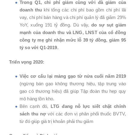
Trong Q1, chi phí giảm cùng với đà giảm của
doanh thu
khi tổng các chi phí bao gồm chi phí lãi
vay, chi phí bán hàng và chi phí quản lý đã giảm 29%
YoY, xuống 191 tỷ đồng. Dù vậy,
do sự sụt giảm
mạnh của doanh thu và LNG, LNST của cổ đồng
công ty mẹ ghi nhận mức lỗ 39 tỷ đồng, giảm 95
tỷ so với Q1-2019.
Triển vọng 2020:
Việc cơ cấu lại mảng gạo từ nửa cuối năm 2019
(ngừng bán gạo không thương hiệu, tập trung vào
gạo có thương hiệu) đã giúp Tập đoàn thu hẹp quy
mô hàng tồn kho.
Bên cạnh đó,
LTG đang nỗ lực siết chặt chính
sách thu nợ
với các đơn vị phân phối thuốc BVTV,
từ đó giúp giá trị khoản phải thu giảm