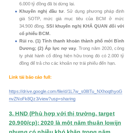
6.000 tỷ đồng đã bị dừng lại.
Khuyến nghị đầu tư
. Sử dụng phương pháp định
giá SOTP, mức giá mục tiêu của BCM ở mức
34.900 đồng.
SSI khuyến nghị KHẢ QUAN đối với
cổ phiếu BCM.
Rủi ro. (1) Tính thanh khoản thành phố mới Bình
Dương; (2) Áp lực nợ vay
. Trong năm 2020, công
ty phát hành cổ đông hiện hữu trong đó có 2.000 tỷ
đồng để trả cho các khoản nợ trái phiếu đến hạn.
Link tải báo cáo full:
https://drive.google.com/file/d/1L7w_s08ITu_NXhoqthyoG
nvZNoFk8Qz3/view?usp=sharing
3. HND (Phù hợp với thị trường, target
20.900/cp): 2020 là một năm thuận lowijn
nhưng có nhiều khó khăn trong năm