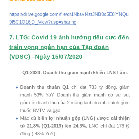
https://drive.google.com/file/d/1NbsvI4zt3NB0c5E8iYNQu
9I5C1O16jD_/view?usp=sharing
7. LTG: Covid 19 ảnh hưởng tiêu cực đến
triển vọng ngắn hạn của Tập đoàn
(VDSC) –Ngày 15/07/2020
Q1-2020: Doanh thu giảm mạnh khiến LNST âm:
Doanh thu thuần Q1
chỉ đạt 733 tỷ đồng, giảm
mạnh 53% YoY. Doanh thu giảm mạnh do sự sụt
giảm ở doanh thu của 2 mảng kinh doanh chính gồm
thuốc BVTV và gạo
Mặc dù
biên lợi nhuận gộp (LNG) được cải thiện
từ 21,8% (Q1-2019) lên 24,3%,
LNG chỉ đạt 178 tỷ
đồng (-48% YoY)