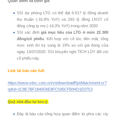
Quan điểm và Định giá
SSI dự phóng LTG có thể đạt 6.917 tỷ đồng doanh
thu thuần (-16,8% YoY) và 283 tỷ đồng LNST cổ
đông công ty mẹ (-14,3% YoY) trong năm 2020
SSI xác định
giá mục tiêu của LTG ở mức 22.300
đồng/cổ phiếu
. Kết hợp với cổ tức tiền mặt, tổng
mức sinh lời kỳ vọng là 19% so với giá đóng cửa
ngày 13/07/2020. SSI khuyến nghị TÍCH LŨY đối với
cổ phiếu này.
Link tải báo cáo full:
https://www.vdsc.com.vn/vn/downloadRptAttachment.rv?
rptId=1C8E7BF1840FAE8FC585CFB94D1E0753
Quý nhà đầu tư lưu ý:
Đây là báo cáo tổng hợp quan điểm từ phía các cty