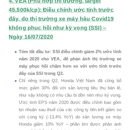
4. VEA (Phù hợp thị trường, target
45.500k/cp): Điều chỉnh ước tính trước
đây, do thị trường xe máy hậu Covid19
không phục hồi như kỳ vọng (SSI) –
Ngày 16/07/2020
Tóm tắt đầu tư: SSI điều chỉnh giảm 2% ước tính
năm 2020 cho VEA, để phản ánh thị trường xe
máy phục hồi chậm hơn so với ước tính trước
đây của SSI trong Q2.
Chỉ riêng trong Q2, Honda Việt Nam đã công bố
mức giảm 30% đối với sản lượng tiêu thụ bán lẻ,
như vậy không có nhu cầu bị dồn nén như kỳ vọng.
Ước tính EPS năm 2020 được điều chỉnh bao gồm
lợi nhuận sau thuế của các công ty liên kết giảm so
với cùng kỳ (-13,4% YoY) do sản lượng xe máy
Honda giảm 10% YoY – phần lớn được phản ánh