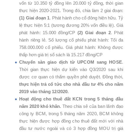
vốn từ 10.350 tỷ đồng lên 20.000 tỷ đồng, thời gian
thực hiện 2020-2021. Trong đó, chia làm 2 giai đoạn:
(1) Giai đoạn 1
. Phát hành cho cổ đông hiện hữu. Tỷ
lệ thực hiện 5:1 (tương đương 20% vốn điều lệ). Giá
phát hành: 15.000 đồng/CP
(2) Giai đoạn 2
. Phát
hành riêng lẻ. Số lượng cổ phiếu phát hành: Tối đa
758.000.000 cổ phiếu. Giá phát hành: Không được
thấp hơn giá trị sổ sách là 15.217 đồng/CP
Chuyển sàn giao dịch từ UPCOM sang HOSE
.
Thời gian thực hiện dự kiến vào Q3/2020 sau khi
được cơ quan có thẩm quyền phê duyệt. Đồng thời,
thực hiện trả cổ tức cho nhà đầu tư 4% cho năm
2019 vào tháng 12/2020.
Hoạt động cho thuê đất KCN trong 5 tháng đầu
năm 2020 khó khăn.
Theo chia sẻ của ban lãnh đạo
công ty BCM, trong 5 tháng năm 2020, BCM không
thực hiện được hợp đồng cho thuê đất mới với nhà
đầu tư nước ngoài và có 3 hợp đồng MOU trị giá