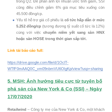
trong Q2. Để phản ánh lợi nhuận ước tính giảm, SSI
cũng điều chỉnh giảm 6% giá mục tiêu xuống còn
45.500 đồng/cp.
Yếu tố hỗ trợ giá cổ phiếu là
cổ tức hấp dẫn ở mức
5.252 đồng/cp
(tương đương tỷ suất cổ tức là 12%)
cùng với việc
chuyển niêm yết sang sàn HNX
hoặc sàn HOSE trong thời gian sắp tới.
Link tải báo cáo full:
https://drive.google.com/file/d/1OclT-
WTfF0mAAQ0C_vm09nbmVU6OlgKp/view?usp=sharing
5. MSH: Ảnh hưởng tiêu cực từ tuyên bố
phá sản của New York & Co (SSI) – Ngày
17/07/2020
Retailwind
– Công ty mẹ của New York & Co, một khách