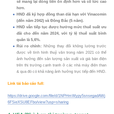
sẽ mang lại dòng tiền ổn định hơn và cổ tức cao
hơn.
HND đã ký hợp đồng than dài hạn với Vinacomin
(đến năm 2042) và Đông Bắc (5 năm).
HND vẫn tiếp tục được hưởng mức thuế suất ưu
đãi cho đến năm 2024, với tỷ lệ thuế suất bình
quân là 5,6%.
Rủi ro chính:
Những thay đổi không lường trước
được về tình hình thuỷ văn trong năm 2021 có thể
ảnh hưởng đến sản lượng sản xuất và giá bán điện
trên thị trường cạnh tranh ở các nhà máy điện than
& qua đó có khả năng ảnh hưởng trực tiếp đến HND.
Link tải báo cáo full:
https://drive.google.com/file/d/1NPHmWypy5snsegadAWj
6FSieXSU8EFbo/view?usp=sharing