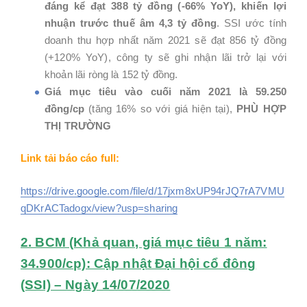
đáng kể đạt 388 tỷ đồng (-66% YoY), khiến lợi
nhuận trước thuế âm 4,3 tỷ đồng
. SSI ước tính
doanh thu hợp nhất năm 2021 sẽ đạt 856 tỷ đồng
(+120% YoY), công ty sẽ ghi nhận lãi trở lại với
khoản lãi ròng là 152 tỷ đồng.
Giá mục tiêu vào cuối năm 2021 là 59.250
đồng/cp
(tăng 16% so với giá hiện tại),
PHÙ HỢP
THỊ TRƯỜNG
Link tải báo cáo full:
https://drive.google.com/file/d/17jxm8xUP94rJQ7rA7VMU
qDKrACTadogx/view?usp=sharing
2. BCM (Khả quan, giá mục tiêu 1 năm:
34.900/cp): Cập nhật Đại hội cổ đông
(SSI) – Ngày 14/07/2020