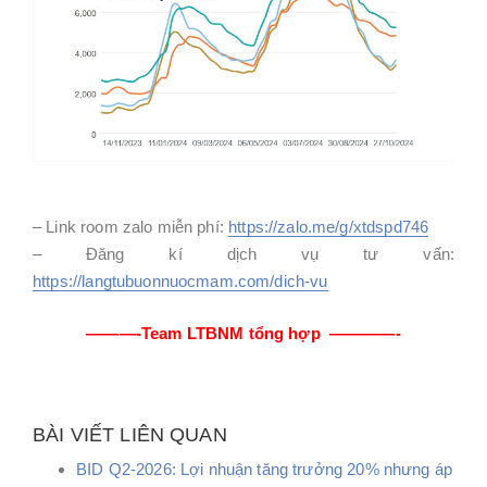
– Link room zalo miễn phí:
https://zalo.me/g/xtdspd746
– Đăng kí dịch vụ tư vấn:
https://langtubuonnuocmam.com/dich-vu
———-Team LTBNM tổng hợp ————-
BÀI VIẾT LIÊN QUAN
BID Q2-2026: Lợi nhuận tăng trưởng 20% nhưng áp