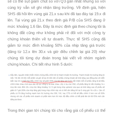
sẽ có thể sụt giảm chút so với Q3 gần nhất nhưng so với
cùng kỳ vẫn sẽ ghi nhận tăng trưởng. Về định giá, hiện
SHS đã hồi lên vùng giá 21.x sau khi đã tạo đáy tại 19.x đi
lên. Tại vùng giá 21.x theo định giá P/B của SHS đang ở
mức khoảng 1.6 lần. Đây là mức định giá theo chúng tôi là
không đắt cũng như không phải rẻ đối với một công ty
chứng khoán thiên về tự doanh. Thực tế SHS cũng đã
giảm từ mức đỉnh khoảng 50% của nhịp tăng giá trước
(tăng từ 12.x lên 30.x và giờ điều chỉnh lại giá 20) như
chúng tôi từng dự đoán trong bài viết về nhóm ngành
chứng khoán. Chi tiết như hình 5 dưới:
Trong thời gian tới chúng tôi cho rằng giá cổ phiếu có thể