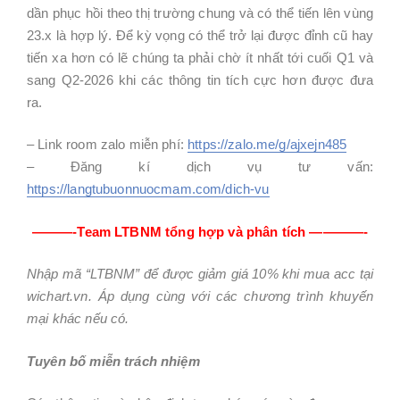
dần phục hồi theo thị trường chung và có thể tiến lên vùng
23.x là hợp lý. Để kỳ vọng có thể trở lại được đỉnh cũ hay
tiến xa hơn có lẽ chúng ta phải chờ ít nhất tới cuối Q1 và
sang Q2-2026 khi các thông tin tích cực hơn được đưa
ra.
– Link room zalo miễn phí:
https://zalo.me/g/ajxejn485
– Đăng kí dịch vụ tư vấn:
https://langtubuonnuocmam.com/dich-vu
———-Team LTBNM tổng hợp và phân tích ————-
Nhập mã “LTBNM” để được giảm giá 10% khi mua acc tại
wichart.vn. Áp dụng cùng với các chương trình khuyến
mại khác nếu có.
Tuyên bố miễn trách nhiệm